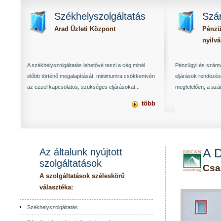
Székhelyszolgáltatás
Szám
Arad Üzleti Központ
Pénzü
nyilvá
A székhelyszolgáltatás lehetővé teszi a cég minél
Pénzügyi és számvit
előbb történő megalapítását, minimumra csökkentvén
eljárások rendezés
az ezzel kapcsolatos, szükséges eljárásokat...
megfelelően; a szám
több
Az általunk nyújtott
A D
szolgáltatások
Csa
A szolgáltatások széleskörű
választéka:
Székhelyszolgáltatás