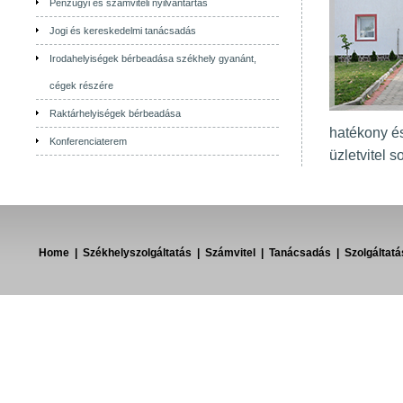
Pénzügyi és számviteli nyilvántartás
Jogi és kereskedelmi tanácsadás
Irodahelyiségek bérbeadása székhely gyanánt,
cégek részére
Raktárhelyiségek bérbeadása
hatékony é
Konferenciaterem
üzletvitel 
Home
|
Székhelyszolgáltatás
|
Számvitel
|
Tanácsadás
|
Szolgáltat