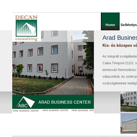
Home
Székhelys
Arad Busine
Kis- és közepes vá
Az integrált szolgált
Calea Timişorii 212/2. 
temesvári Nemzetközi R
választékát. Az üzleti 
szükségleteinek kielégít