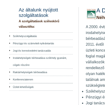
Az általunk nyújtott
A D
szolgáltatások
Néh
A szolgáltatások széleskörű
választéka:
A 2000. évb
irodahelyis
Székhelyszolgáltatás
bérbeadásá
Pénzügyi és számviteli nyilvántartás
2011. évtől
üzleti konc
Jogi és kereskedelmi tanácsadás
foglal magá
Irodahelyiségek bérbeadása székhely gyanánt,
vállalkozók
cégek részére
rendelkező
Raktárhelyiségek bérbeadása
olyan haté
találnak am
Konferenciaterem
szükséglete
Üzleti lehetőségek
Székhelysz
Pénzügyi és
Jogi tanác