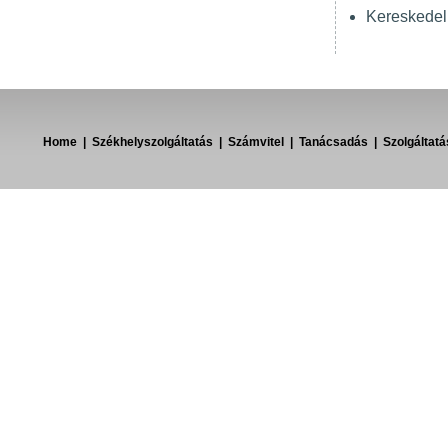
Kereskedel
Home
|
Székhelyszolgáltatás
|
Számvitel
|
Tanácsadás
|
Szolgáltat