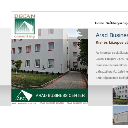
Home
Székhelyszolgá
Arad Busine
Kis- és közepes vá
Az integrált szolgált
Calea Timişorii 212/2. 
temesvári Nemzetközi R
választékát. Az üzleti 
szükségleteinek kielégít