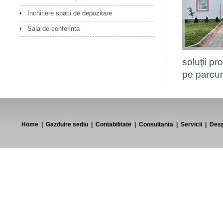
Inchiriere spatii de depozitare
Sala de conferinta
soluţii p
pe parcurs
Home
|
Gazduire sediu
|
Contabilitate
|
Consultanta
|
Servicii
|
Desp