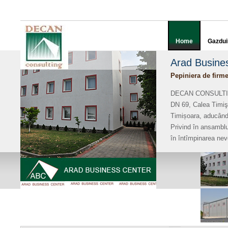
Home
Gazdui
Arad Busine
Pepiniera de firme
DECAN CONSULTING SR
DN 69, Calea Timişo
Timișoara, aducând 
Privind în ansamblu 
în întîmpinarea nevo